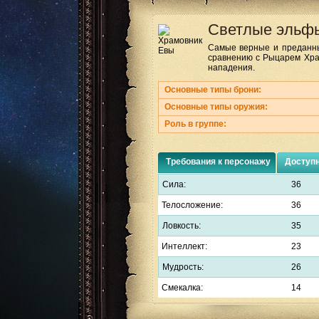
Светлые эльф
Самые верные и преданны
сравнению с Рыцарем Хра
нападения.
Основные типы брони:
Основные типы оружия:
Роль в группе:
Требования к персонажу
Доступ
Сила:
36
Телосложение:
36
Ловкость:
35
Интеллект:
23
Мудрость:
26
Смекалка:
14