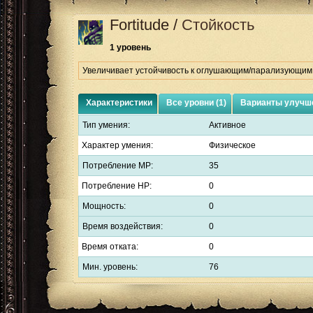
Fortitude
/
Стойкость
1 уровень
Увеличивает устойчивость к оглушающим/парализующим а
Характеристики
Все уровни (1)
Варианты улучше
Тип умения:
Активное
Характер умения:
Физическое
Потребление MP:
35
Потребление HP:
0
Мощность:
0
Время воздействия:
0
Время отката:
0
Мин. уровень:
76