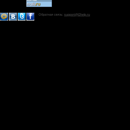
Обратная связь:
support@l2help.ru
!-->