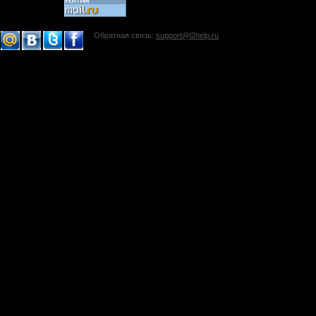
Обратная связь:
support@l2help.ru
!-->