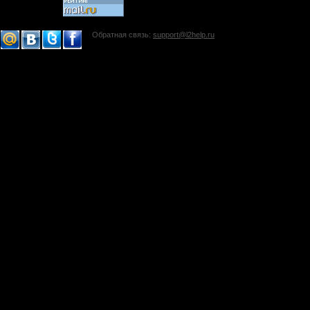
Обратная связь:
support@l2help.ru
!-->