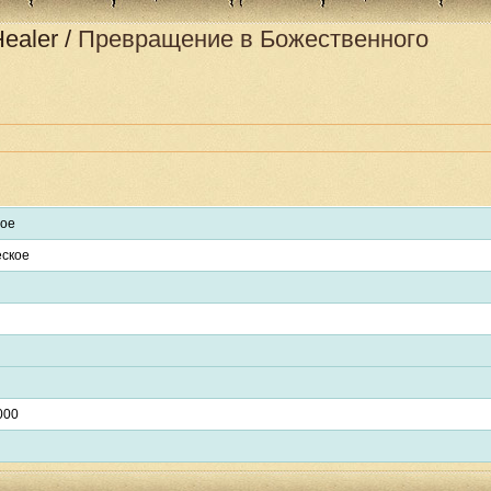
Healer
/
Превращение в Божественного
ное
еское
000