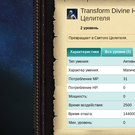
Transform Divine 
Целителя
2 уровень
Превращает в Святого Целителя.
Характеристики
Все уровни (3)
Тип умения:
Актив
Характер умения:
Магич
Потребление MP:
31
Потребление HP:
0
Мощность:
0
Время воздействия:
2500
Время отката:
14400
Мин. уровень:
0