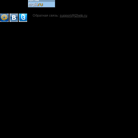
Обратная связь:
support@l2help.ru
!-->