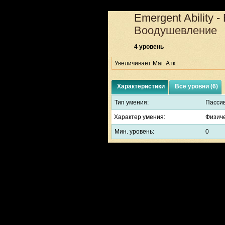
Emergent Ability 
Воодушевление
4 уровень
Увеличивает Маг. Атк.
Характеристики
Все уровни (6)
Тип умения:
Пасси
Характер умения:
Физич
Мин. уровень:
0