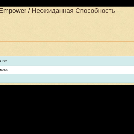
- Empower
/
Неожиданная Способность —
вное
еское