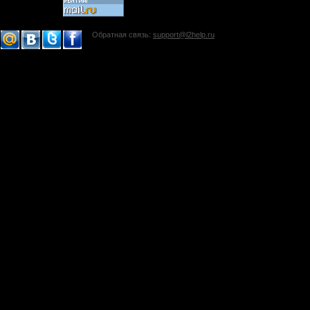
Обратная связь:
support@l2help.ru
!-->