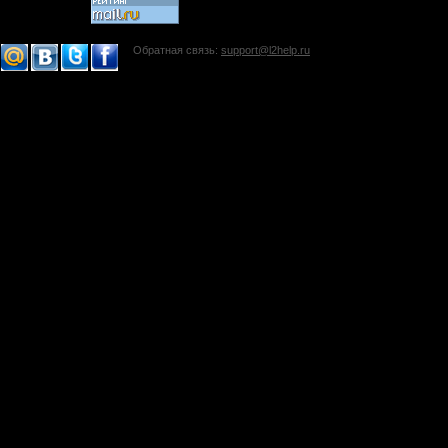
Обратная связь:
support@l2help.ru
!-->