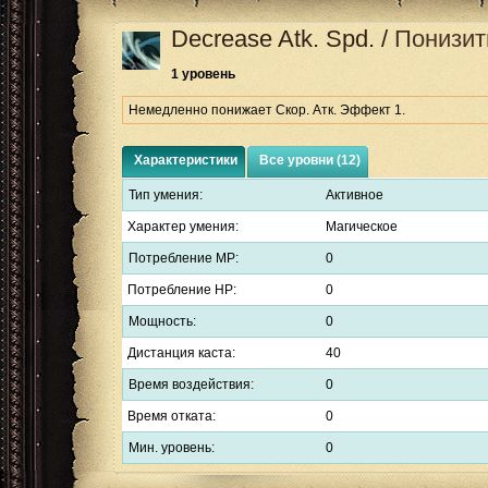
Decrease Atk. Spd.
/
Понизить
1 уровень
Немедленно понижает Скор. Атк. Эффект 1.
Характеристики
Все уровни (12)
Тип умения:
Активное
Характер умения:
Магическое
Потребление MP:
0
Потребление HP:
0
Мощность:
0
Дистанция каста:
40
Время воздействия:
0
Время отката:
0
Мин. уровень:
0