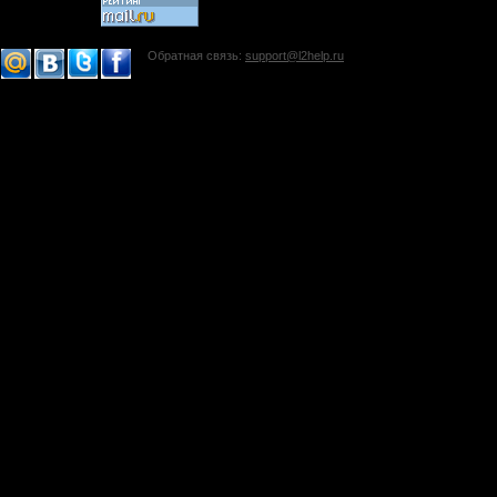
Обратная связь:
support@l2help.ru
!-->