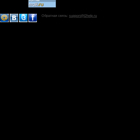
Обратная связь:
support@l2help.ru
!-->