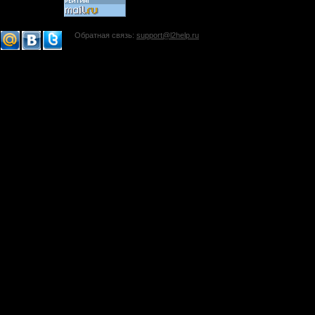
Обратная связь:
support@l2help.ru
!-->