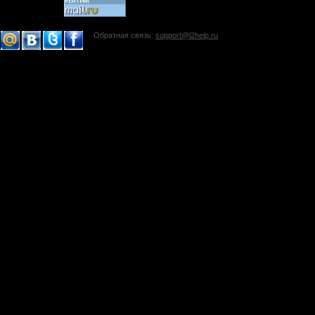
Обратная связь:
support@l2help.ru
!-->