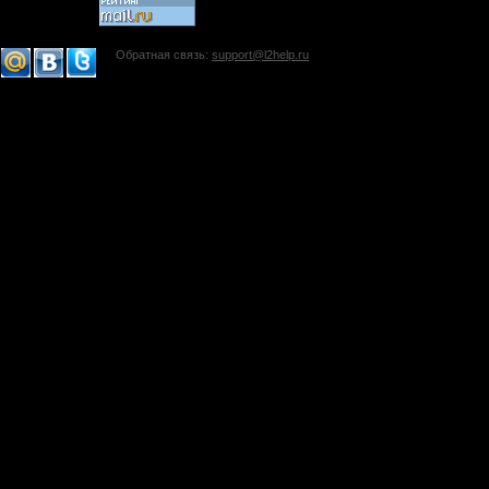
Обратная связь:
support@l2help.ru
!-->