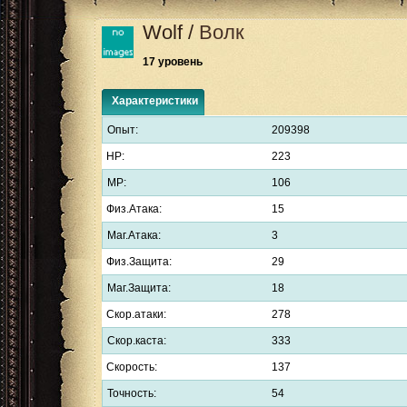
Wolf
/
Волк
17 уровень
Характеристики
Опыт:
209398
HP:
223
MP:
106
Физ.Атака:
15
Маг.Атака:
3
Физ.Защита:
29
Маг.Защита:
18
Скор.атаки:
278
Скор.каста:
333
Скорость:
137
Точность:
54