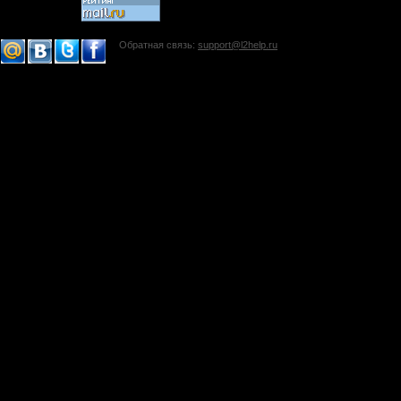
Обратная связь:
support@l2help.ru
!-->