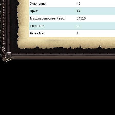
Уклонение:
49
Крит:
44
Макс.переносимый вес:
54510
Реген HP:
3
Реген MP:
1