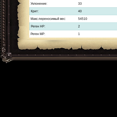
Уклонение:
33
Крит:
40
Макс.переносимый вес:
54510
Реген HP:
2
Реген MP:
1