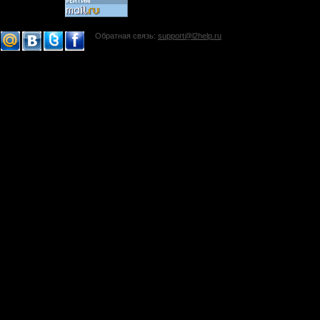
Обратная связь:
support@l2help.ru
!-->