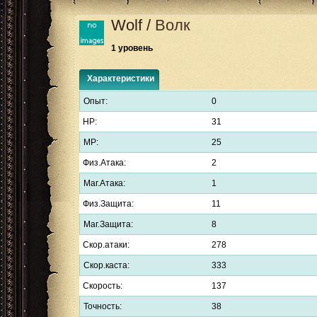
Wolf
/
Волк
1 уровень
Характеристики
Опыт:
0
HP:
31
MP:
25
Физ.Атака:
2
Маг.Атака:
1
Физ.Защита:
11
Маг.Защита:
8
Скор.атаки:
278
Скор.каста:
333
Скорость:
137
Точность:
38