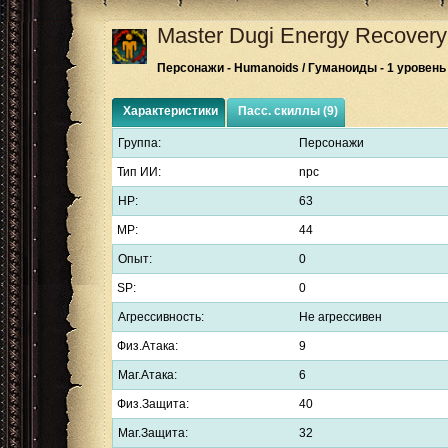
Master Dugi
Energy Recovery
Персонажи - Humanoids / Гуманоиды - 1 уровень
Характеристики
Пасс. скиллы (9)
Группа:
Персонажи
Тип ИИ:
npc
HP:
63
MP:
44
Опыт:
0
SP:
0
Агрессивность:
Не агрессивен
Физ.Атака:
9
Маг.Атака:
6
Физ.Защита:
40
Маг.Защита:
32