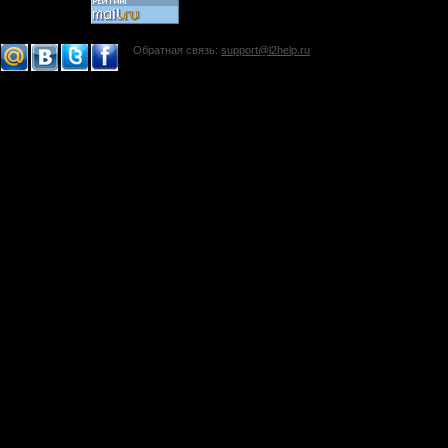
Обратная связь:
support@l2help.ru
!-->