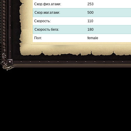
Скор.физ.атаки:
253
Скор.маг.атаки:
500
Скорость:
110
Скорость бега:
180
Пол:
female