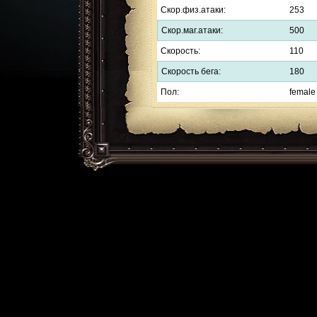
Скор.физ.атаки:
253
Скор.маг.атаки:
500
Скорость:
110
Скорость бега:
180
Пол:
female