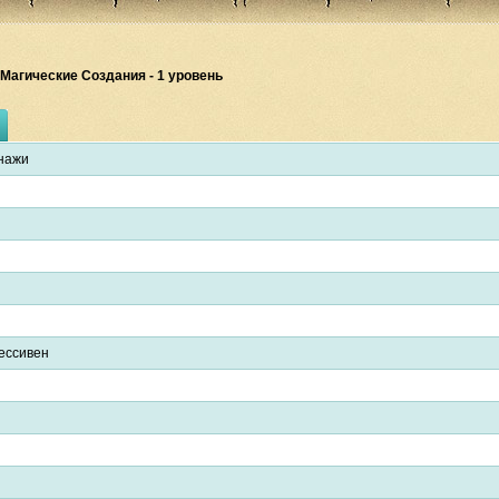
 Магические Создания - 1 уровень
нажи
ессивен