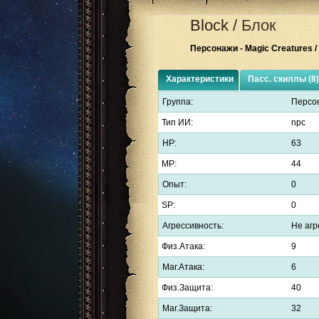
Block
/
Блок
Персонажи - Magic Creatures /
Характеристики
Пасс. скиллы (8)
Группа:
Персо
Тип ИИ:
npc
HP:
63
MP:
44
Опыт:
0
SP:
0
Агрессивность:
Не агр
Физ.Атака:
9
Маг.Атака:
6
Физ.Защита:
40
Маг.Защита:
32