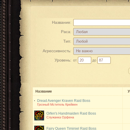
Название:
Раса:
Тип:
Агрессивность:
Уровень:
от
до
Название
У
Dread Avenger Kraven
Raid Boss
Грозный Мститель Крейвен
Orfen's Handmaiden
Raid Boss
Служанка Орфена
Fairy Queen Timiniel
Raid Boss