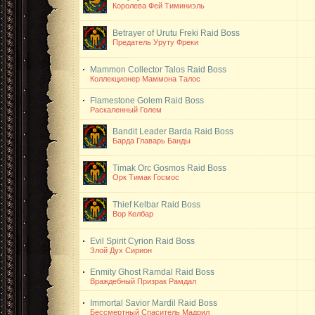
Королева Фей Тиминиэль
Betrayer of Urutu Freki
Raid Boss
Предатель Уруту Фреки
Mammon Collector Talos
Raid Boss
Коллекционер Маммона Талос
Flamestone Golem
Raid Boss
Раскаленный Голем
Bandit Leader Barda
Raid Boss
Барда Главарь Банды
Timak Orc Gosmos
Raid Boss
Орк Тимак Госмос
Thief Kelbar
Raid Boss
Вор Келбар
Evil Spirit Cyrion
Raid Boss
Злой Дух Сирион
Enmity Ghost Ramdal
Raid Boss
Враждебный Призрак Рамдал
Immortal Savior Mardil
Raid Boss
Бессмертный Спаситель Мадрил