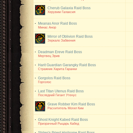
Cherub Galaxia
Raid Boss
Херувим Галаксия
Meanas Anor
Raid Boss
Минас Анор
Mirror of Oblivion
Raid Boss
Зеркало Забвения
Deadman Ereve
Raid Boss
Мертвец Эрив
Harit Guardian Garangky
Raid Boss
Стражник Харита Гаранки
Gorgolos
Raid Boss
Горголос
Last Titan Utenus
Raid Boss
Последний Гигант Утенус
Grave Robber Kim
Raid Boss
Расхититель Могил Ким
Ghost Knight Kabed
Raid Boss
Призрачный Рыцарь Кабед
Shilen's Priest Hisilrome
Raid Boss