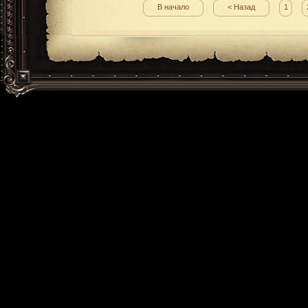
В начало
< Назад
1