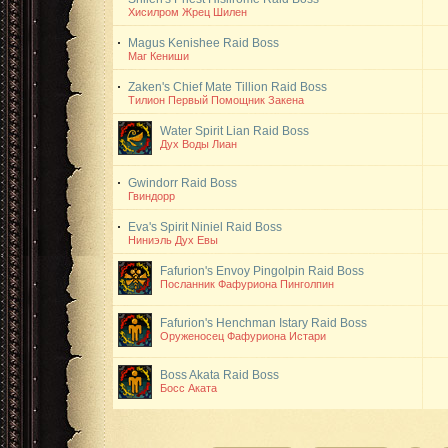
Хисилром Жрец Шилен
Magus Kenishee
Raid Boss
Маг Кениши
Zaken's Chief Mate Tillion
Raid Boss
Тилион Первый Помощник Закена
Water Spirit Lian
Raid Boss
Дух Воды Лиан
Gwindorr
Raid Boss
Гвиндорр
Eva's Spirit Niniel
Raid Boss
Ниниэль Дух Евы
Fafurion's Envoy Pingolpin
Raid Boss
Посланник Фафуриона Пинголпин
Fafurion's Henchman Istary
Raid Boss
Оруженосец Фафуриона Истари
Boss Akata
Raid Boss
Босс Аката