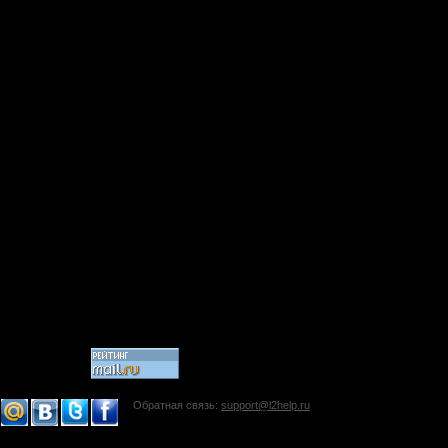
Обратная связь:
support@l2help.ru
!-->