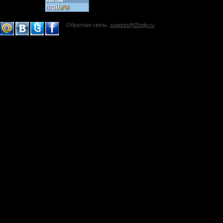
Обратная связь:
support@l2help.ru
!-->