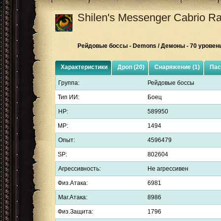
Shilen's Messenger Cabrio
Ra
Рейдовые боссы - Demons / Демоны - 70 уровен
Характеристики
Дроп (20)
Снаряжение (1)
Пас
Группа:
Рейдовые боссы
Тип ИИ:
Боец
HP:
589950
MP:
1494
Опыт:
4596479
SP:
802604
Агрессивность:
Не агрессивен
Физ.Атака:
6981
Маг.Атака:
8986
Физ.Защита:
1796