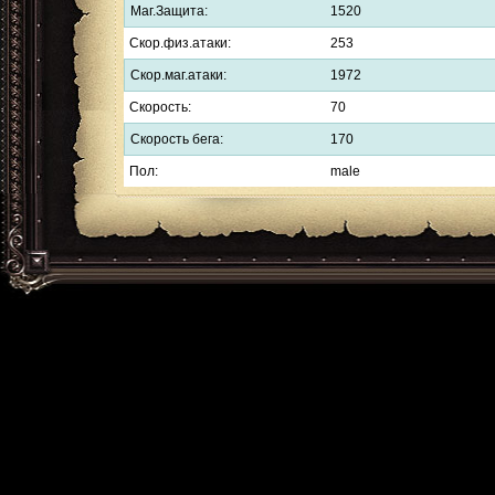
Маг.Защита:
1520
Скор.физ.атаки:
253
Скор.маг.атаки:
1972
Скорость:
70
Скорость бега:
170
Пол:
male