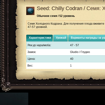
Seed: Chilly Codran
/
Семя: 
Обычное семя / 52 уровень
Семя Холодного Кодрана. Для получения плода вживите е
47-57 уровней.
Характеристики
Урожай
Варианты награды за у
Рек.ур.чара/моба:
47 - 57
Замок:
Gludio / Глудио
Цена:
40
Вес:
1