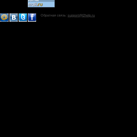
Обратная связь:
support@l2help.ru
!-->