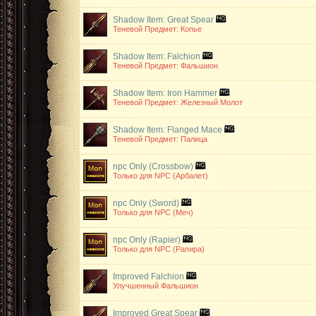
Shadow Item: Great Spear
Теневой Предмет: Копье
Shadow Item: Falchion
Теневой Предмет: Фальшион
Shadow Item: Iron Hammer
Теневой Предмет: Железный Молот
Shadow Item: Flanged Mace
Теневой Предмет: Палица
npc Only (Crossbow)
Только для NPC (Арбалет)
npc Only (Sword)
Только для NPC (Меч)
npc Only (Rapier)
Только для NPC (Рапира)
Improved Falchion
Улучшенный Фальшион
Improved Great Spear