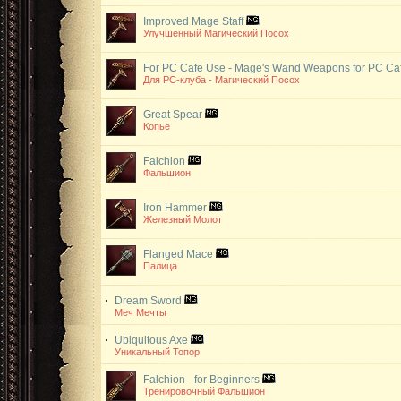
Improved Mage Staff
Улучшенный Магический Посох
For PC Cafe Use - Mage's Wand
Weapons for PC Ca
Для РС-клуба - Магический Посох
Great Spear
Копье
Falchion
Фальшион
Iron Hammer
Железный Молот
Flanged Mace
Палица
Dream Sword
Меч Мечты
Ubiquitous Axe
Уникальный Топор
Falchion - for Beginners
Тренировочный Фальшион