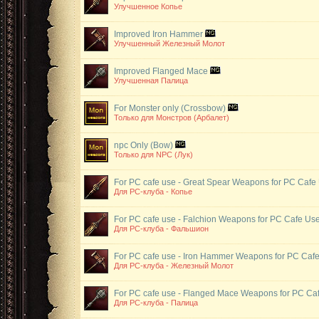
Улучшенное Копье
Improved Iron Hammer
Улучшенный Железный Молот
Improved Flanged Mace
Улучшенная Палица
For Monster only (Crossbow)
Только для Монстров (Арбалет)
npc Only (Bow)
Только для NPC (Лук)
For PC cafe use - Great Spear
Weapons for PC Cafe
Для РС-клуба - Копье
For PC cafe use - Falchion
Weapons for PC Cafe Us
Для РС-клуба - Фальшион
For PC cafe use - Iron Hammer
Weapons for PC Caf
Для РС-клуба - Железный Молот
For PC cafe use - Flanged Mace
Weapons for PC Ca
Для РС-клуба - Палица