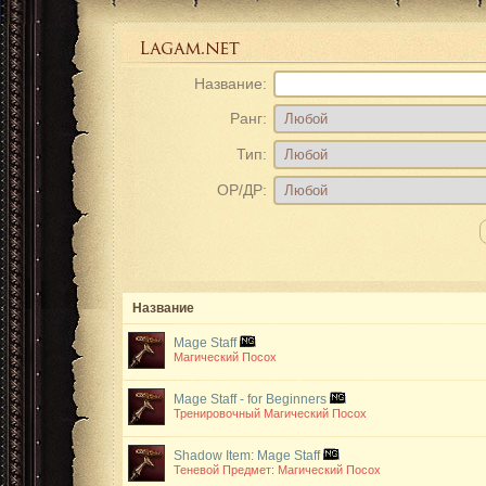
Название:
Ранг:
Тип:
ОР/ДР:
Название
Mage Staff
Магический Посох
Mage Staff - for Beginners
Тренировочный Магический Посох
Shadow Item: Mage Staff
Теневой Предмет: Магический Посох