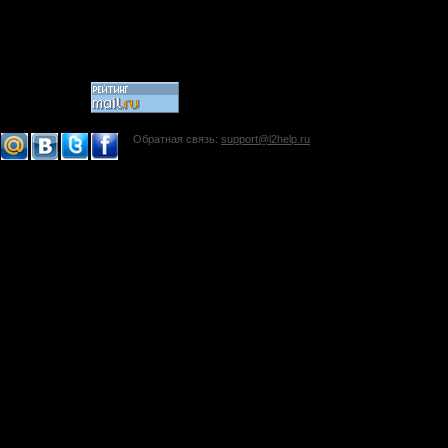
Обратная связь:
support@l2help.ru
!-->