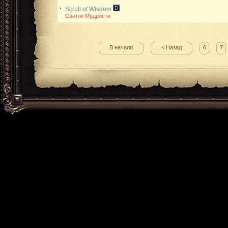
Scroll of Wisdom
Свиток Мудрости
В начало
< Назад
6
7