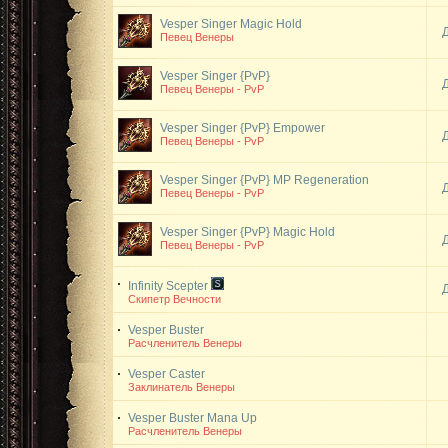
Vesper Singer
Magic Hold
Певец Венеры
Vesper Singer {PvP}
Певец Венеры - PvP
Vesper Singer {PvP}
Empower
Певец Венеры - PvP
Vesper Singer {PvP}
MP Regeneration
Певец Венеры - PvP
Vesper Singer {PvP}
Magic Hold
Певец Венеры - PvP
Infinity Scepter
Скипетр Вечности
Vesper Buster
Расчленитель Венеры
Vesper Caster
Заклинатель Венеры
Vesper Buster
Mana Up
Расчленитель Венеры