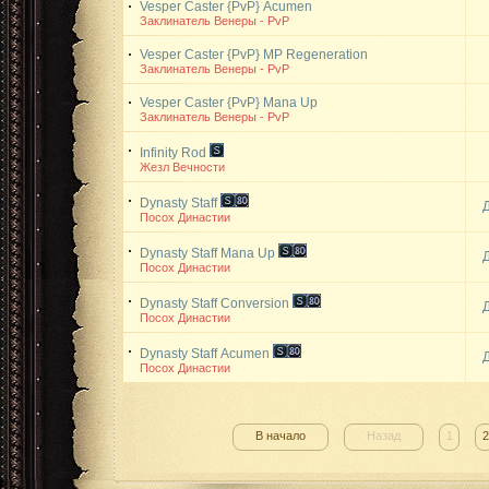
Vesper Caster {PvP}
Acumen
Заклинатель Венеры - PvP
Vesper Caster {PvP}
MP Regeneration
Заклинатель Венеры - PvP
Vesper Caster {PvP}
Mana Up
Заклинатель Венеры - PvP
Infinity Rod
Жезл Вечности
Dynasty Staff
Посох Династии
Dynasty Staff
Mana Up
Посох Династии
Dynasty Staff
Conversion
Посох Династии
Dynasty Staff
Acumen
Посох Династии
В начало
Назад
1
2