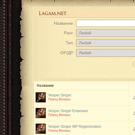
Название:
Ранг:
Тип:
ОР/ДР:
Название
Vesper Singer
Певец Венеры
Vesper Singer
Empower
Певец Венеры
Vesper Singer
MP Regeneration
Певец Венеры