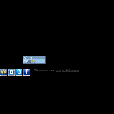
Обратная связь:
support@l2help.ru
!-->