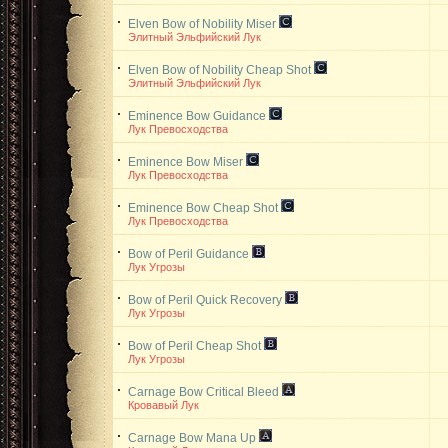
Elven Bow of Nobility
Miser
Элитный Эльфийский Лук
Elven Bow of Nobility
Cheap Shot
Элитный Эльфийский Лук
Eminence Bow
Guidance
Лук Превосходства
Eminence Bow
Miser
Лук Превосходства
Eminence Bow
Cheap Shot
Лук Превосходства
Bow of Peril
Guidance
Лук Угрозы
Bow of Peril
Quick Recovery
Лук Угрозы
Bow of Peril
Cheap Shot
Лук Угрозы
Carnage Bow
Critical Bleed
Кровавый Лук
Carnage Bow
Mana Up