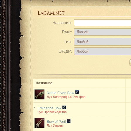
Название:
Ранг:
Тип:
ОР/ДР:
Название
Noble Elven Bow
Лук Благородных Эльфов
Eminence Bow
Лук Превосходства
Bow of Peril
Лук Угрозы