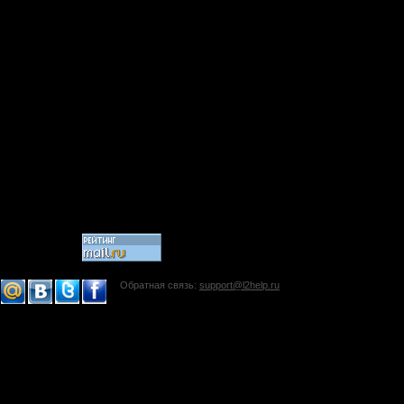
Обратная связь:
support@l2help.ru
!-->