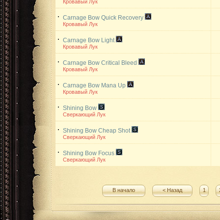
Кровавый Лук
Carnage Bow
Quick Recovery
Кровавый Лук
Carnage Bow
Light
Кровавый Лук
Carnage Bow
Critical Bleed
Кровавый Лук
Carnage Bow
Mana Up
Кровавый Лук
Shining Bow
Сверкающий Лук
Shining Bow
Cheap Shot
Сверкающий Лук
Shining Bow
Focus
Сверкающий Лук
В начало
< Назад
1