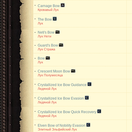
Carnage Bow
Кровавый Лук
The Bow
Лук
Neti's Bow
Лук Нети
Guard's Bow
Лук Стража
Bow
Лук
Crescent Moon Bow
Лук Полумесяца
Crystallized Ice Bow
Guidance
Ледяной Лук
Crystallized Ice Bow
Evasion
Ледяной Лук
Crystallized Ice Bow
Quick Recovery
Ледяной Лук
Elven Bow of Nobility
Evasion
Элитный Эльфийский Лук