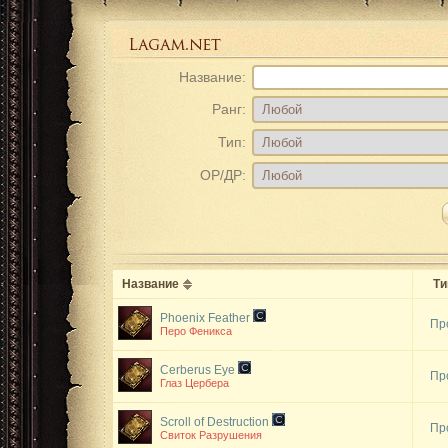
Название:
Ранг:
Тип:
ОР/ДР:
Название
Ти
Phoenix Feather
Пр
Перо Феникса
Cerberus Eye
Пр
Глаз Цербера
Scroll of Destruction
Пр
Свиток Разрушения