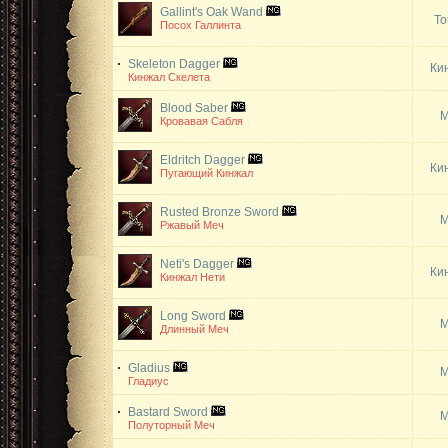
Gallint's Oak Wand
То
Посох Галлинта
Skeleton Dagger
Ки
Кинжал Скелета
Blood Saber
М
Кровавая Сабля
Eldritch Dagger
Ки
Пугающий Кинжал
Rusted Bronze Sword
М
Ржавый Меч
Neti's Dagger
Ки
Кинжал Нети
Long Sword
М
Длинный Меч
Gladius
М
Гладиус
Bastard Sword
М
Полуторный Меч