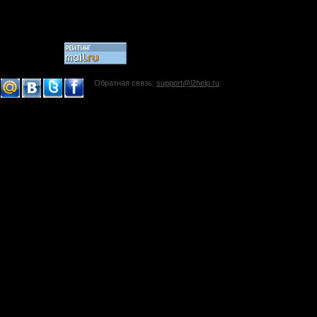
Обратная связь:
support@l2help.ru
!-->