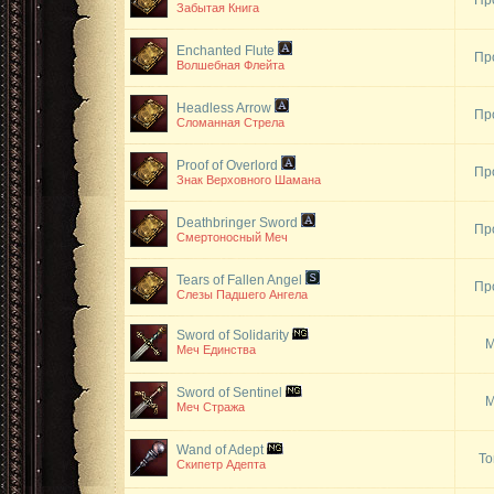
Пр
Забытая Книга
Enchanted Flute
Пр
Волшебная Флейта
Headless Arrow
Пр
Сломанная Стрела
Proof of Overlord
Пр
Знак Верховного Шамана
Deathbringer Sword
Пр
Смертоносный Меч
Tears of Fallen Angel
Пр
Слезы Падшего Ангела
Sword of Solidarity
М
Меч Единства
Sword of Sentinel
М
Меч Стража
Wand of Adept
То
Скипетр Адепта