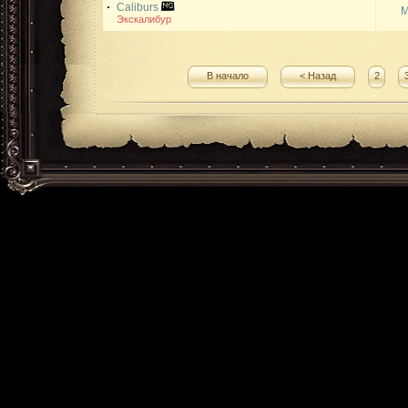
Caliburs
М
Экскалибур
В начало
< Назад
2