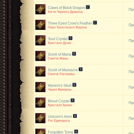
Claws of Black Dragon
Пр
Когти Черного Дракона
Three Eyed Crow's Feather
Пр
Перо Трехглазого Ворона
Soul Crystal
Пр
Кристалл Души
Scroll of Mana
Пр
Свиток Маны
Scroll of Massacre
Пр
Свиток Расправы
Wyvern's Skull
Пр
Череп Виверны
Blood Crystal
Пр
Кристалл Крови
Unicorn's Horn
Пр
Рог Единорога
Forgotten Tome