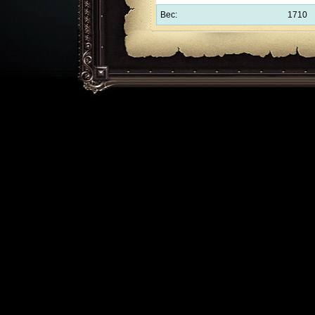
Вес:
1710
Обратная связь:
support@l2help.ru
!-->