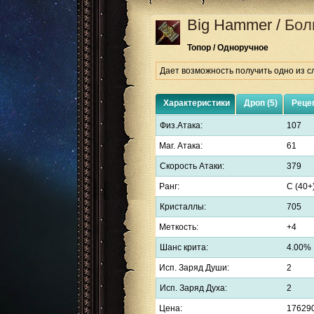
Big Hammer
/
Бол
Топор / Одноручное
Дает возможность получить одно из сл
Характеристики
Дроп (5)
Рецеп
Физ.Атака:
107
Маг. Атака:
61
Скорость Атаки:
379
Ранг:
C (40+
Кристаллы:
705
Меткость:
+4
Шанс крита:
4.00%
Исп. Заряд Души:
2
Исп. Заряд Духа:
2
Цена:
17629