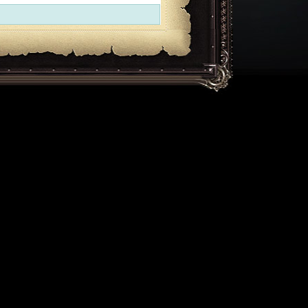
ExecTime: 0.008 sec, MemUsage: 1.75Mb