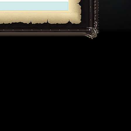
ExecTime: 0.01 sec, MemUsage: 1.75Mb