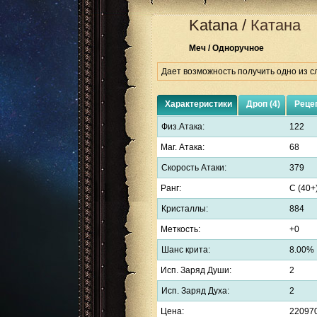
Katana
/
Катана
Меч / Одноручное
Дает возможность получить одно из сл
Характеристики
Дроп (4)
Рецеп
Физ.Атака:
122
Маг. Атака:
68
Скорость Атаки:
379
Ранг:
C (40+
Кристаллы:
884
Меткость:
+0
Шанс крита:
8.00%
Исп. Заряд Души:
2
Исп. Заряд Духа:
2
Цена:
22097