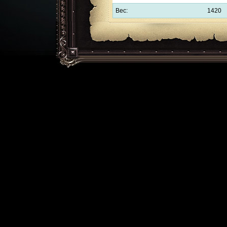
Вес:
1420
Обратная связь:
support@l2help.ru
!-->