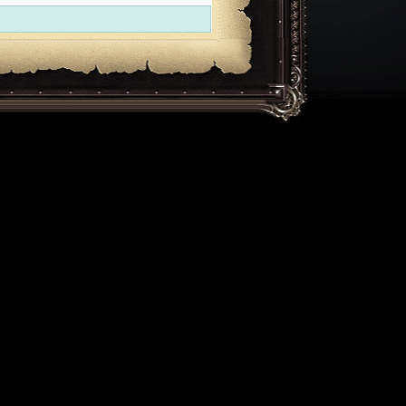
ExecTime: 0.008 sec, MemUsage: 1.75Mb