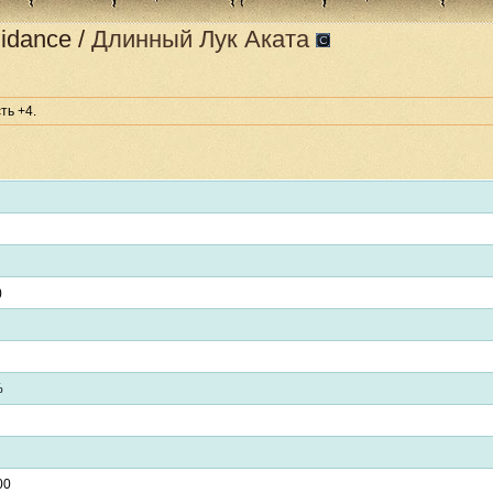
idance
/
Длинный Лук Аката
ть +4.
)
%
00