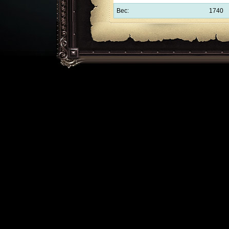
Вес:
1740
Обратная связь:
support@l2help.ru
!-->