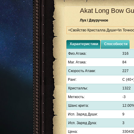
Akat Long Bow
Gu
Лук / Двуручное
<Свойство Кристалла Души>\\n Точнос
Характеристики
Способности
Физ.Атака:
316
Маг. Атака:
84
Скорость Атаки:
227
Ранг:
C (40+
Кристаллы:
1322
Меткость:
-3
Шанс крита:
12.00
Исп. Заряд Души:
9
Исп. Заряд Духа:
3
Цена:
33043