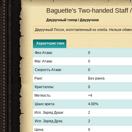
Baguette's Two-handed Staff
Двуручный топор / Двуручное
Двуручный Посох, изготовленный из хлеба. Нельзя обме
Характеристики
Физ.Атака:
0
Маг. Атака:
0
Скорость Атаки:
0
Ранг:
Без ранга
Кристаллы:
0
Меткость:
+4
Шанс крита:
4.00%
Исп. Заряд Души:
2
Исп. Заряд Духа:
2
Цена:
0