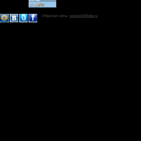
Обратная связь:
support@l2help.ru
!-->