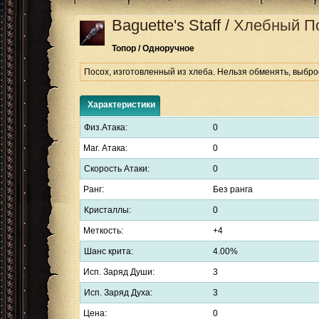
Baguette's Staff
/
Хлебный П
Топор / Одноручное
Посох, изготовленный из хлеба. Нельзя обменять, выбр
Характеристики
Физ.Атака:
0
Маг. Атака:
0
Скорость Атаки:
0
Ранг:
Без ранга
Кристаллы:
0
Меткость:
+4
Шанс крита:
4.00%
Исп. Заряд Души:
3
Исп. Заряд Духа:
3
Цена:
0