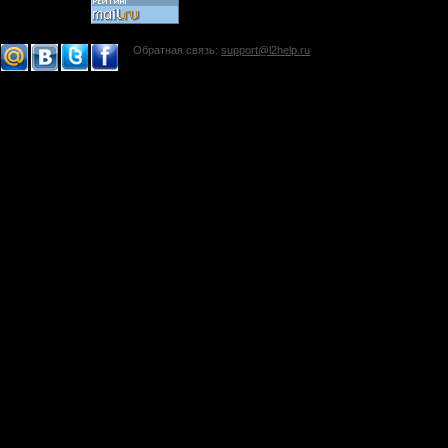
Обратная связь:
support@l2help.ru
!-->