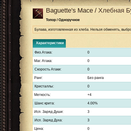
Baguette's Mace
/
Хлебная Б
Топор / Одноручное
Булава, изготовленная из хлеба. Нельзя обменять, выбр
Характеристики
Физ.Атака:
0
Маг. Атака:
0
Скорость Атаки:
0
Ранг:
Без ранга
Кристаллы:
0
Меткость:
+4
Шанс крита:
4.00%
Исп. Заряд Души:
3
Исп. Заряд Духа:
3
Цена:
0