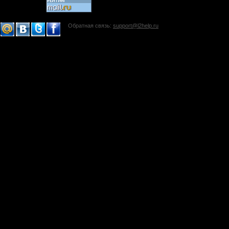
Обратная связь:
support@l2help.ru
!-->