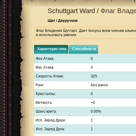
Schuttgart Ward
/
Флаг Владе
Щит / Двуручное
Флаг Владения Шутгарт. Дает бонусы всем членам альянс
и использовать умения.
Характеристики
Способности
Физ.Атака:
0
Маг. Атака:
0
Скорость Атаки:
325
Ранг:
Без ранга
Кристаллы:
0
Меткость:
+0
Шанс крита:
0.00%
Исп. Заряд Души:
1
Исп. Заряд Духа:
1