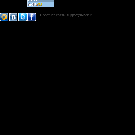
Обратная связь:
support@l2help.ru
!-->