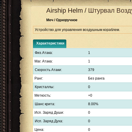
Airship Helm
/
Штурвал Возд
Меч / Одноручное
Устройство для управления воздушным кораблем.
Характеристики
Физ.Атака:
1
Маг. Атака:
1
Скорость Атаки:
379
Ранг:
Без ранга
Кристаллы:
0
Меткость:
+0
Шанс крита:
8.00%
Исп. Заряд Души:
0
Исп. Заряд Духа:
0
Цена:
0