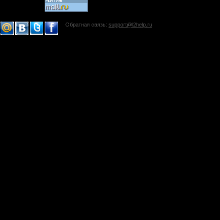
Обратная связь:
support@l2help.ru
!-->