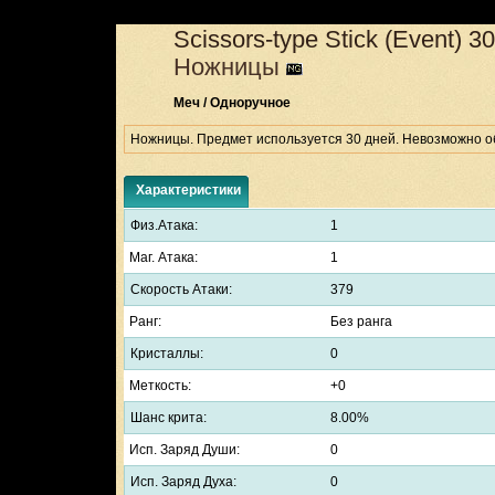
Scissors-type Stick (Event)
30
Ножницы
Меч / Одноручное
Ножницы. Предмет используется 30 дней. Невозможно об
Характеристики
Физ.Атака:
1
Маг. Атака:
1
Скорость Атаки:
379
Ранг:
Без ранга
Кристаллы:
0
Меткость:
+0
Шанс крита:
8.00%
Исп. Заряд Души:
0
Исп. Заряд Духа:
0