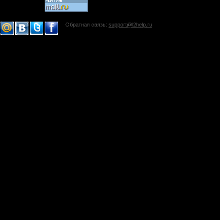
Обратная связь:
support@l2help.ru
!-->