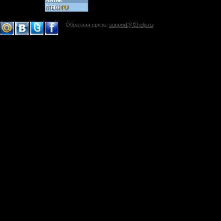
Обратная связь:
support@l2help.ru
!-->