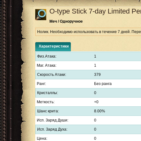
O-type Stick
7-day Limited Pe
Меч / Одноручное
Нолик. Необходимо использовать в течение 7 дней. Пер
Характеристики
Физ.Атака:
1
Маг. Атака:
1
Скорость Атаки:
379
Ранг:
Без ранга
Кристаллы:
0
Меткость:
+0
Шанс крита:
8.00%
Исп. Заряд Души:
0
Исп. Заряд Духа:
0
Цена:
0