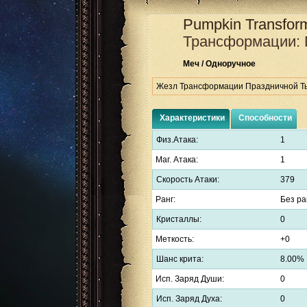
Pumpkin Transform
Трансформации: 
Меч / Одноручное
Жезл Трансформации Праздничной Тык
Характеристики
Способности
Физ.Атака:
1
Маг. Атака:
1
Скорость Атаки:
379
Ранг:
Без ра
Кристаллы:
0
Меткость:
+0
Шанс крита:
8.00%
Исп. Заряд Души:
0
Исп. Заряд Духа:
0