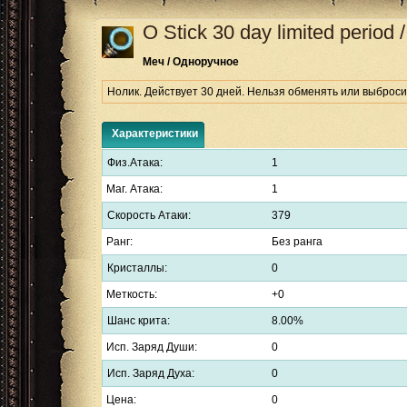
O Stick
30 day limited period
Меч / Одноручное
Нолик. Действует 30 дней. Нельзя обменять или выброс
Характеристики
Физ.Атака:
1
Маг. Атака:
1
Скорость Атаки:
379
Ранг:
Без ранга
Кристаллы:
0
Меткость:
+0
Шанс крита:
8.00%
Исп. Заряд Души:
0
Исп. Заряд Духа:
0
Цена:
0