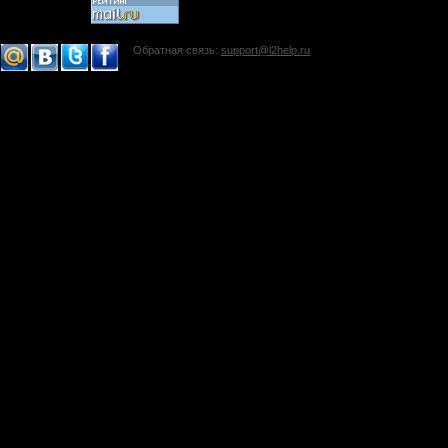
Обратная связь:
support@l2help.ru
!-->