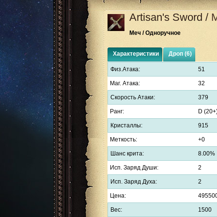
Artisan's Sword
/
М
Меч / Одноручное
Характеристики
Дроп (6)
Физ.Атака:
51
Маг. Атака:
32
Скорость Атаки:
379
Ранг:
D (20+
Кристаллы:
915
Меткость:
+0
Шанс крита:
8.00%
Исп. Заряд Души:
2
Исп. Заряд Духа:
2
Цена:
49550
Вес:
1500