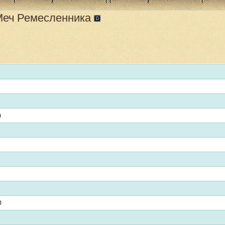
еч Ремесленника
)
0