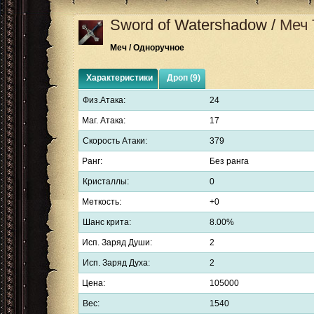
Sword of Watershadow
/
Меч 
Меч / Одноручное
Характеристики
Дроп (9)
Физ.Атака:
24
Маг. Атака:
17
Скорость Атаки:
379
Ранг:
Без ранга
Кристаллы:
0
Меткость:
+0
Шанс крита:
8.00%
Исп. Заряд Души:
2
Исп. Заряд Духа:
2
Цена:
105000
Вес:
1540