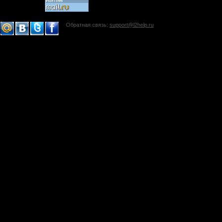
Обратная связь:
support@l2help.ru
!-->