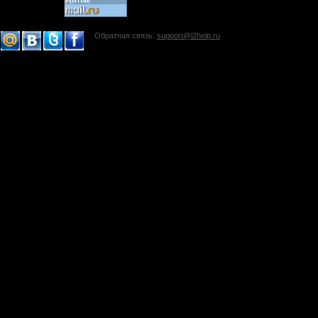
Обратная связь:
support@l2help.ru
!-->