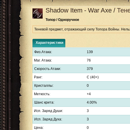
Shadow Item - War Axe
/
Тен
Топор / Одноручное
Теневой предмет, отражающий силу Топора Войны. Нельз
Характеристики
Физ.Атака:
139
Маг. Атака:
76
Скорость Атаки:
379
Ранг:
C (40+)
Кристаллы:
0
Меткость:
+4
Шанс крита:
4.00%
Исп. Заряд Души:
3
Исп. Заряд Духа:
3
Цена:
0