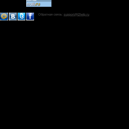
Обратная связь:
support@l2help.ru
!-->