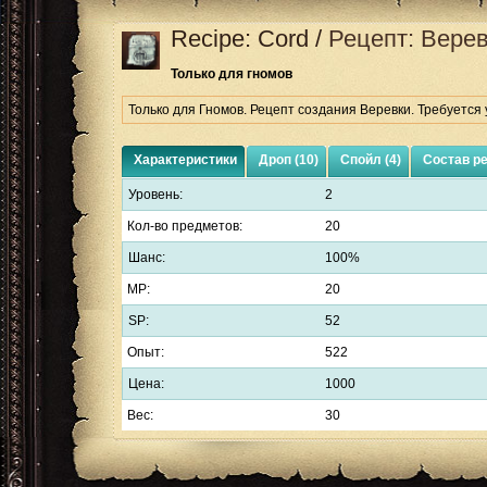
Recipe: Cord
/
Рецепт: Вере
Только для гномов
Только для Гномов. Рецепт создания Веревки. Требуется 
Характеристики
Дроп (10)
Спойл (4)
Состав р
Уровень:
2
Кол-во предметов:
20
Шанс:
100%
MP:
20
SP:
52
Опыт:
522
Цена:
1000
Вес:
30