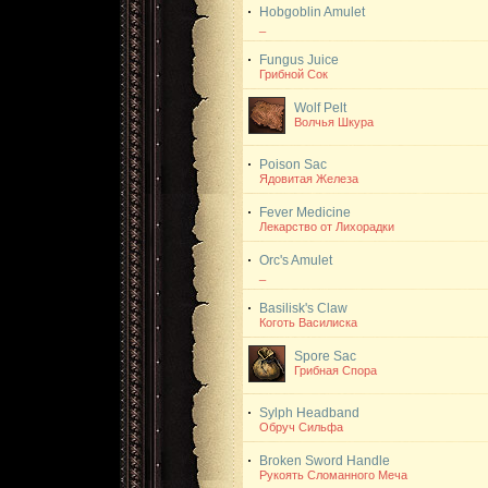
Hobgoblin Amulet
_
Fungus Juice
Грибной Сок
Wolf Pelt
Волчья Шкура
Poison Sac
Ядовитая Железа
Fever Medicine
Лекарство от Лихорадки
Orc's Amulet
_
Basilisk's Claw
Коготь Василиска
Spore Sac
Грибная Спора
Sylph Headband
Обруч Сильфа
Broken Sword Handle
Рукоять Сломанного Меча