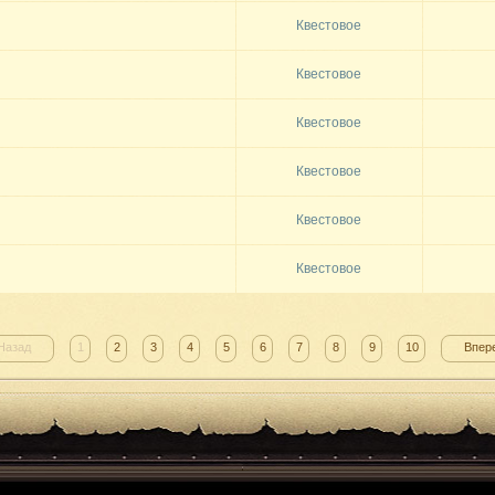
Квестовое
Квестовое
Квестовое
Квестовое
Квестовое
Квестовое
Назад
1
2
3
4
5
6
7
8
9
10
Впер