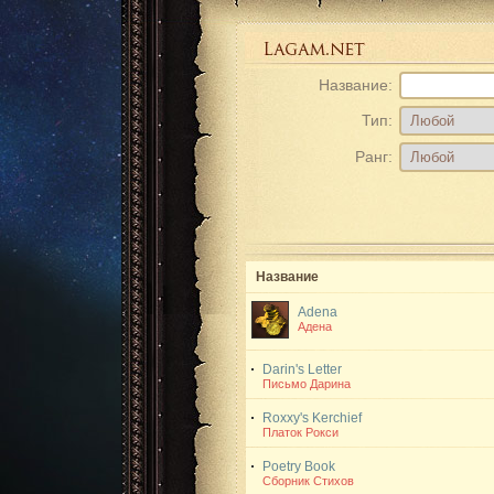
Название:
Тип:
Ранг:
Название
Adena
Адена
Darin's Letter
Письмо Дарина
Roxxy's Kerchief
Платок Рокси
Poetry Book
Сборник Стихов