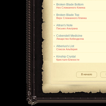
Broken Blade Bottom
Низ Сломанного Клинка
Broken Blade Top
Верх Сломанного Клинка
Altran's Note
Письмо Альтрана
Cobendell Medicine
Лекарство Кобенделла
Alberius's List
Список Альберия
Kinship Crystal
Кристалл Близости
В начало