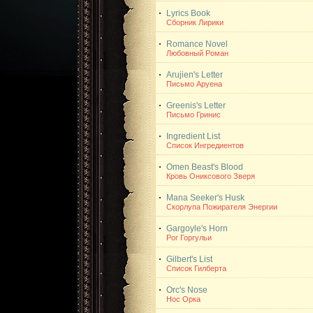
Lyrics Book
Сборник Лирики
Romance Novel
Любовный Роман
Arujien's Letter
Письмо Аруена
Greenis's Letter
Письмо Гринис
Ingredient List
Список Ингредиентов
Omen Beast's Blood
Кровь Ониксового Зверя
Mana Seeker's Husk
Скорлупа Пожирателя Энергии
Gargoyle's Horn
Рог Горгульи
Gilbert's List
Список Гилберта
Orc's Nose
Нос Орка