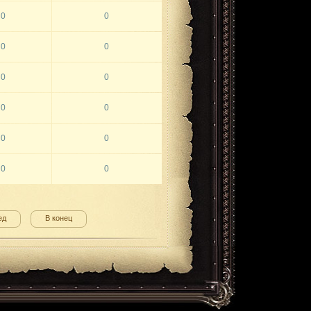
0
0
0
0
0
0
0
0
0
0
0
0
ед
В конец