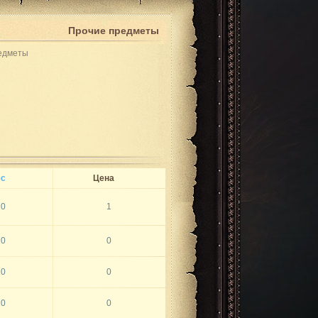
Прочие предметы
едметы
с
Цена
0
1
0
0
0
0
0
0