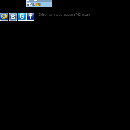
Обратная связь:
support@l2help.ru
!-->