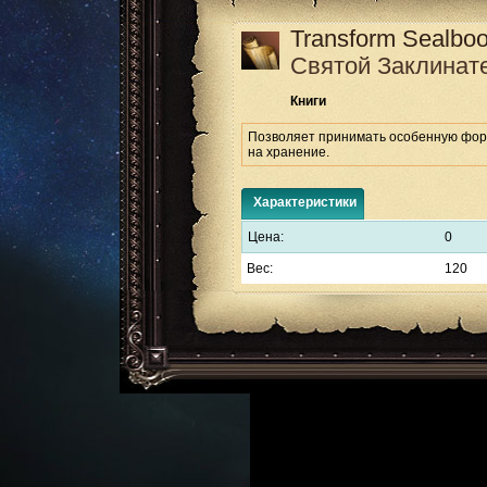
Transform Sealboo
Святой Заклинат
Книги
Позволяет принимать особенную форму
на хранение.
Характеристики
Цена:
0
Вес:
120