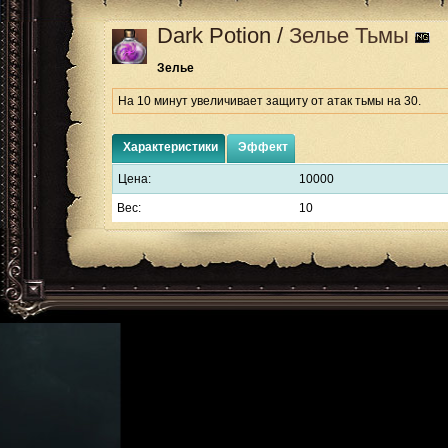
Dark Potion
/
Зелье Тьмы
Зелье
На 10 минут увеличивает защиту от атак тьмы на 30.
Характеристики
Эффект
Цена:
10000
Вес:
10