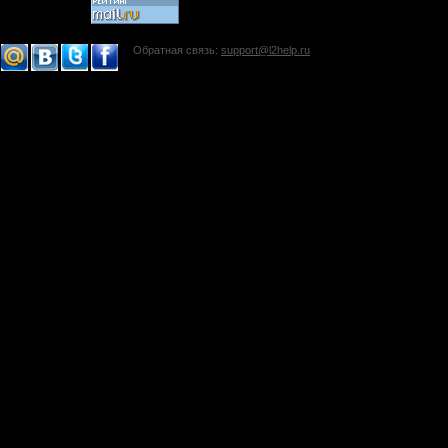
Обратная связь:
support@l2help.ru
!-->