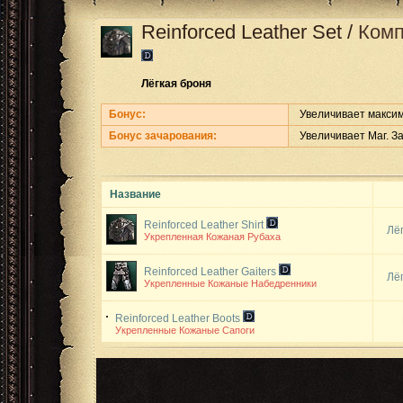
Reinforced Leather Set
/
Комп
Лёгкая броня
Бонус:
Увеличивает максим
Бонус зачарования:
Увеличивает Маг. З
Название
Reinforced Leather Shirt
Лё
Укрепленная Кожаная Рубаха
Reinforced Leather Gaiters
Лё
Укрепленные Кожаные Набедренники
Reinforced Leather Boots
Укрепленные Кожаные Сапоги