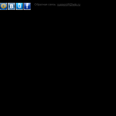
Обратная связь:
support@l2help.ru
!-->