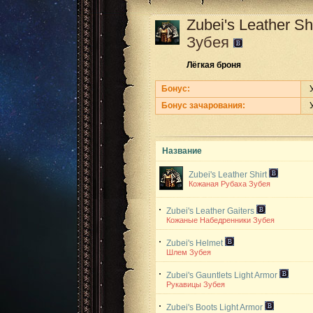
Zubei's Leather Sh
Зубея
Лёгкая броня
Бонус:
Бонус зачарования:
Название
Zubei's Leather Shirt
Кожаная Рубаха Зубея
Zubei's Leather Gaiters
Кожаные Набедренники Зубея
Zubei's Helmet
Шлем Зубея
Zubei's Gauntlets
Light Armor
Рукавицы Зубея
Zubei's Boots
Light Armor