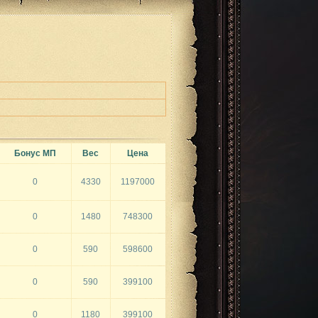
Бонус МП
Вес
Цена
0
4330
1197000
0
1480
748300
0
590
598600
0
590
399100
0
1180
399100