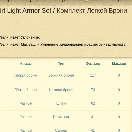
irt Light Armor Set
/
Комплект Легкой Брони
Увеличивает Уклонение.
Увеличивает Маг. Защ. и Уклонение зачарованием предметов из комплекта.
Класс
Тип
Физ.защ
Маг.защ
Лёгкая броня
Верхняя броня
117
0
Лёгкая броня
Нижняя броня
73
0
Разное
Шлем
62
0
Разное
Перчатки
41
0
Разное
Сапоги
41
0