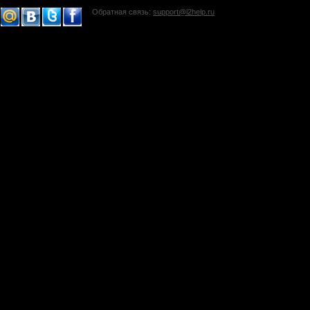
Обратная связь:
support@l2help.ru
!-->