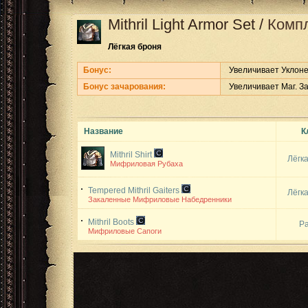
Mithril Light Armor Set
/
Комп
Лёгкая броня
Бонус:
Увеличивает Уклоне
Бонус зачарования:
Увеличивает Маг. З
Название
К
Mithril Shirt
Лёгк
Мифриловая Рубаха
Tempered Mithril Gaiters
Лёгк
Закаленные Мифриловые Набедренники
Mithril Boots
Р
Мифриловые Сапоги