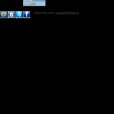
Обратная связь:
support@l2help.ru
!-->