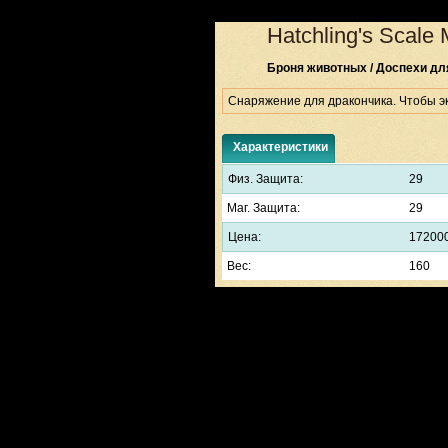
Hatchling's Scale 
Броня животных / Доспехи дл
Снаряжение для дракончика. Чтобы эк
Характеристики
Физ. Защита:
29
Маг. Защита:
29
Цена:
17200
Вес:
160